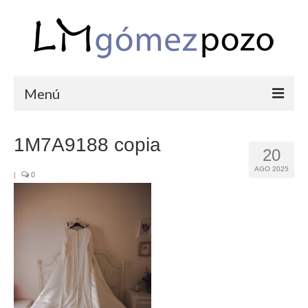
Menú
PORTFOLIO
1M7A9188 copia
20
BODAS
AGO 2025
|
0
COMUNIONES
CORPORATIVAS
SEMANA SANTA
BLOG
SOBRE LM