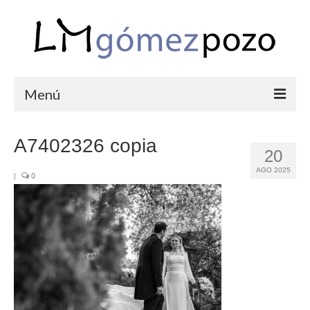
Menú
PORTFOLIO
A7402326 copia
20
BODAS
AGO 2025
|
0
COMUNIONES
CORPORATIVAS
SEMANA SANTA
BLOG
SOBRE LM