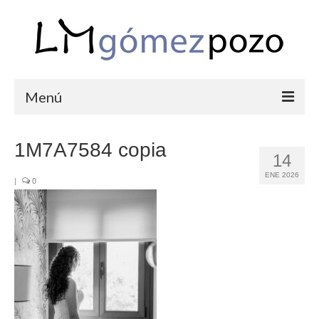
Menú
PORTFOLIO
1M7A7584 copia
14
BODAS
ENE 2026
|
0
COMUNIONES
CORPORATIVAS
SEMANA SANTA
BLOG
SOBRE LM