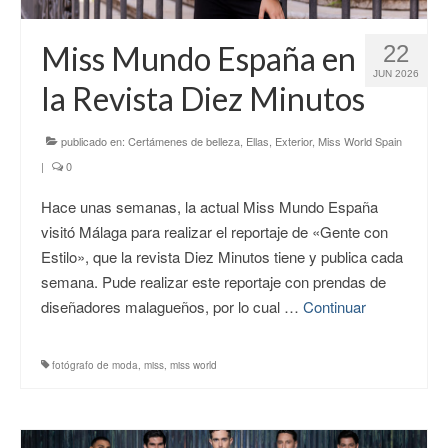
CONTACTO
Miss Mundo España en
22
JUN 2026
la Revista Diez Minutos
publicado en:
Certámenes de belleza
,
Ellas
,
Exterior
,
Miss World Spain
|
0
Hace unas semanas, la actual Miss Mundo España
visitó Málaga para realizar el reportaje de «Gente con
Estilo», que la revista Diez Minutos tiene y publica cada
semana. Pude realizar este reportaje con prendas de
diseñadores malagueños, por lo cual …
Continuar
fotógrafo de moda
,
miss
,
miss world