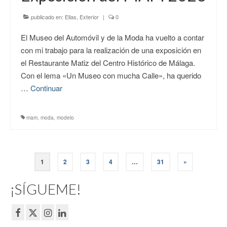
publicado en:
Ellas
,
Exterior
|
0
El Museo del Automóvil y de la Moda ha vuelto a contar
con mi trabajo para la realización de una exposición en
el Restaurante Matiz del Centro Histórico de Málaga.
Con el lema «Un Museo con mucha Calle», ha querido
…
Continuar
mam
,
moda
,
modelo
Paginación
1
2
3
4
…
31
»
de
¡SÍGUEME!
entradas