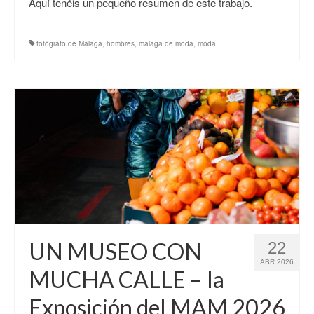
Aquí tenéis un pequeño resumen de este trabajo.
fotógrafo de Málaga
,
hombres
,
malaga de moda
,
moda
UN MUSEO CON
22
ABR 2026
MUCHA CALLE – la
Exposición del MAM 2026