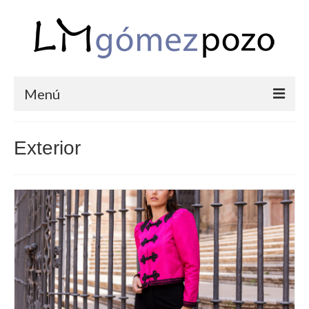
Menú
PORTFOLIO
Exterior
BODAS
COMUNIONES
CORPORATIVAS
SEMANA SANTA
BLOG
SOBRE LM