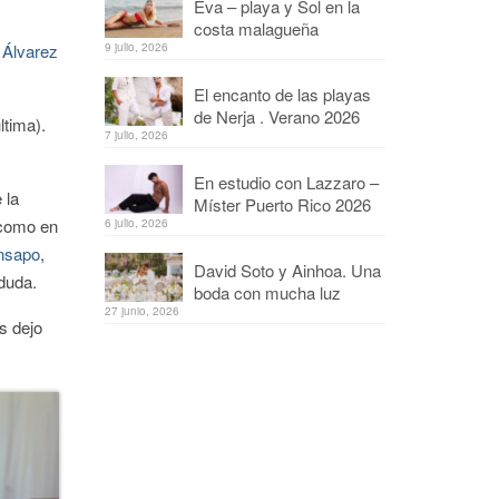
Eva – playa y Sol en la
costa malagueña
a Álvarez
9 julio, 2026
El encanto de las playas
de Nerja . Verano 2026
ltima).
7 julio, 2026
En estudio con Lazzaro –
 la
Míster Puerto Rico 2026
 como en
6 julio, 2026
nsapo
,
David Soto y Ainhoa. Una
 duda.
boda con mucha luz
27 junio, 2026
s dejo