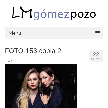
Menú
PORTFOLIO
FOTO-153 copia 2
22
BODAS
DIC 2024
|
0
COMUNIONES
CORPORATIVAS
SEMANA SANTA
BLOG
SOBRE LM