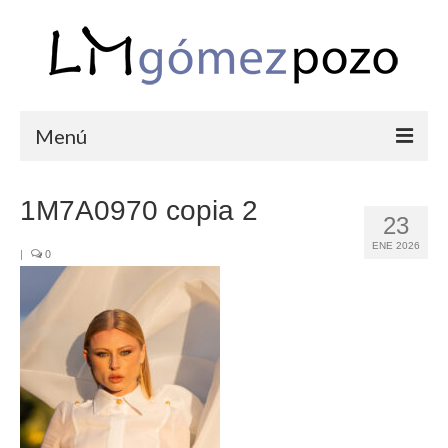
Menú
PORTFOLIO
1M7A0970 copia 2
23
BODAS
ENE 2026
|
0
COMUNIONES
CORPORATIVAS
SEMANA SANTA
BLOG
SOBRE LM