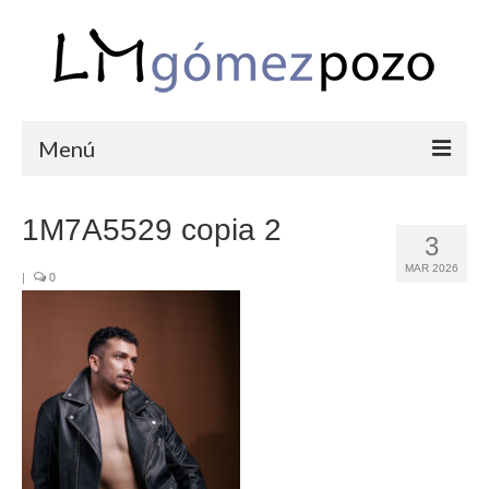
Menú
PORTFOLIO
1M7A5529 copia 2
3
BODAS
MAR 2026
|
0
COMUNIONES
CORPORATIVAS
SEMANA SANTA
BLOG
SOBRE LM