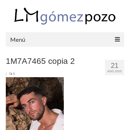
Menú
PORTFOLIO
1M7A7465 copia 2
21
BODAS
AGO 2025
|
0
COMUNIONES
CORPORATIVAS
SEMANA SANTA
BLOG
SOBRE LM