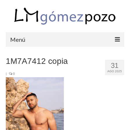
Menú
PORTFOLIO
1M7A7412 copia
31
BODAS
AGO 2025
|
0
COMUNIONES
CORPORATIVAS
SEMANA SANTA
BLOG
SOBRE LM