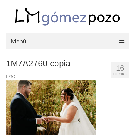
Menú
PORTFOLIO
1M7A2760 copia
16
BODAS
DIC 2023
|
0
COMUNIONES
CORPORATIVAS
SEMANA SANTA
BLOG
SOBRE LM