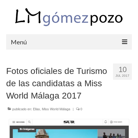
Menú
PORTFOLIO
10
Fotos oficiales de Turismo
BODAS
JUL 2017
de las candidatas a Miss
COMUNIONES
World Málaga 2017
CORPORATIVAS
SEMANA SANTA
publicado en:
Ellas
,
Miss World Málaga
|
0
BLOG
SOBRE LM