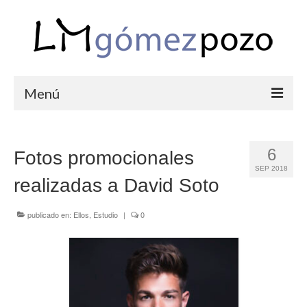
Menú
PORTFOLIO
6
Fotos promocionales
BODAS
SEP 2018
realizadas a David Soto
COMUNIONES
CORPORATIVAS
publicado en:
Ellos
,
Estudio
|
0
SEMANA SANTA
BLOG
SOBRE LM