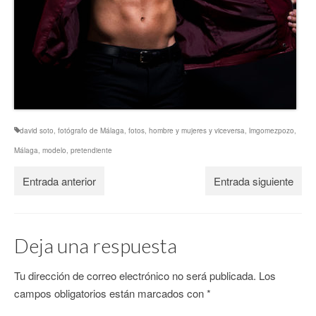
david soto
,
fotógrafo de Málaga
,
fotos
,
hombre y mujeres y viceversa
,
lmgomezpozo
,
Málaga
,
modelo
,
pretendiente
Entrada anterior
Entrada siguiente
Deja una respuesta
Tu dirección de correo electrónico no será publicada.
Los
campos obligatorios están marcados con
*