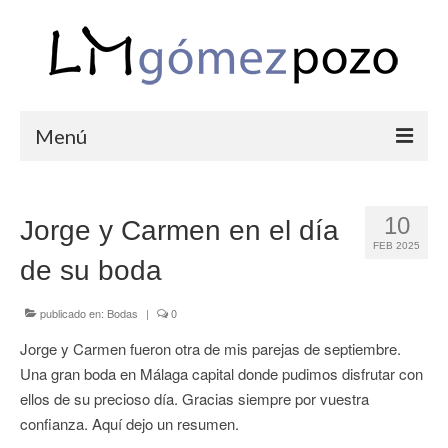
Menú
PORTFOLIO
10
Jorge y Carmen en el día
BODAS
FEB 2025
de su boda
COMUNIONES
CORPORATIVAS
publicado en:
Bodas
|
0
Jorge y Carmen fueron otra de mis parejas de septiembre.
SEMANA SANTA
Una gran boda en Málaga capital donde pudimos disfrutar con
BLOG
ellos de su precioso día. Gracias siempre por vuestra
confianza. Aquí dejo un resumen.
SOBRE LM