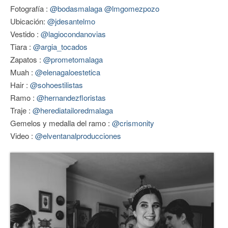
Fotografía :
@bodasmalaga
@lmgomezpozo
CONTACTO
Ubicación:
@jdesantelmo
Vestido :
@lagiocondanovias
Tiara :
@argia_tocados
Zapatos :
@prometomalaga
Muah :
@elenagaloestetica
Hair :
@sohoestilistas
Ramo :
@hernandezfloristas
Traje :
@herediatailoredmalaga
Gemelos y medalla del ramo :
@crismonity
Video :
@elventanalproducciones