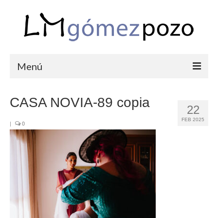
Menú
PORTFOLIO
CASA NOVIA-89 copia
22
BODAS
FEB 2025
|
0
COMUNIONES
CORPORATIVAS
SEMANA SANTA
BLOG
SOBRE LM