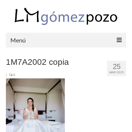
Menú
PORTFOLIO
1M7A2002 copia
25
BODAS
MAR 2025
|
0
COMUNIONES
CORPORATIVAS
SEMANA SANTA
BLOG
SOBRE LM