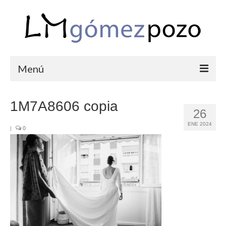
Menú
PORTFOLIO
1M7A8606 copia
26
BODAS
ENE 2024
|
0
COMUNIONES
CORPORATIVAS
SEMANA SANTA
BLOG
SOBRE LM