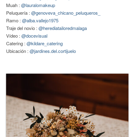
Muah :
@lauralomakeup
CONTACTO
Peluquería :
@genoveva_chicano_peluqueros_
Ramo :
@alba.vallejo1975
Traje del novio :
@herediatailoredmalaga
Vídeo :
@docevisual
Catering :
@kildare_catering
Ubicación :
@jardines.del.cortijuelo