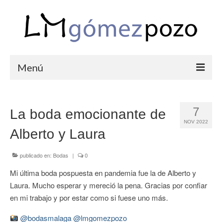
Menú
PORTFOLIO
7
La boda emocionante de
BODAS
NOV 2022
Alberto y Laura
COMUNIONES
CORPORATIVAS
publicado en:
Bodas
|
0
Mi última boda pospuesta en pandemia fue la de Alberto y
SEMANA SANTA
Laura. Mucho esperar y mereció la pena. Gracias por confiar
BLOG
en mi trabajo y por estar como si fuese uno más.
SOBRE LM
@bodasmalaga
@lmgomezpozo