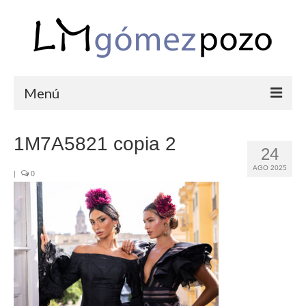
Menú
PORTFOLIO
1M7A5821 copia 2
24
BODAS
AGO 2025
|
0
COMUNIONES
CORPORATIVAS
SEMANA SANTA
BLOG
SOBRE LM