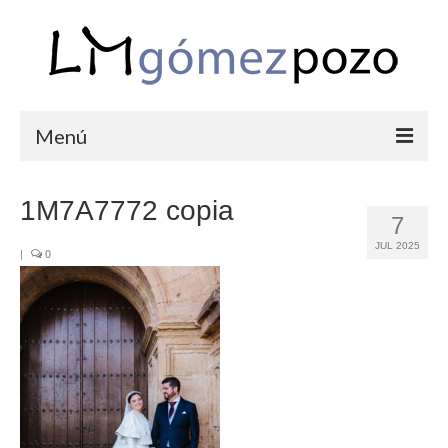
Menú
PORTFOLIO
1M7A7772 copia
7
BODAS
JUL 2025
|
0
COMUNIONES
CORPORATIVAS
SEMANA SANTA
BLOG
SOBRE LM