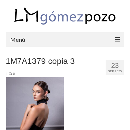
Menú
PORTFOLIO
1M7A1379 copia 3
23
BODAS
SEP 2025
|
0
COMUNIONES
CORPORATIVAS
SEMANA SANTA
BLOG
SOBRE LM