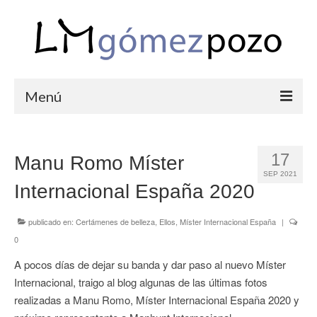
Menú
PORTFOLIO
17
Manu Romo Míster
BODAS
SEP 2021
Internacional España 2020
COMUNIONES
CORPORATIVAS
publicado en:
Certámenes de belleza
,
Ellos
,
Míster Internacional España
|
0
SEMANA SANTA
A pocos días de dejar su banda y dar paso al nuevo Míster
BLOG
Internacional, traigo al blog algunas de las últimas fotos
realizadas a Manu Romo, Míster Internacional España 2020 y
SOBRE LM