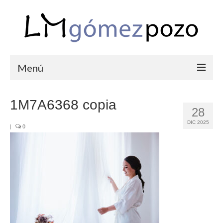
Menú
PORTFOLIO
1M7A6368 copia
28
BODAS
DIC 2025
|
0
COMUNIONES
CORPORATIVAS
SEMANA SANTA
BLOG
SOBRE LM