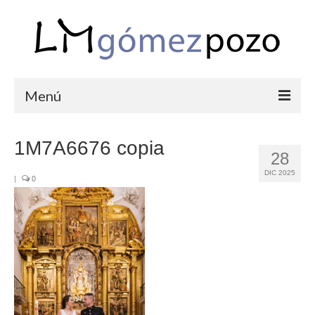
Menú
PORTFOLIO
1M7A6676 copia
28
BODAS
DIC 2025
|
0
COMUNIONES
CORPORATIVAS
SEMANA SANTA
BLOG
SOBRE LM