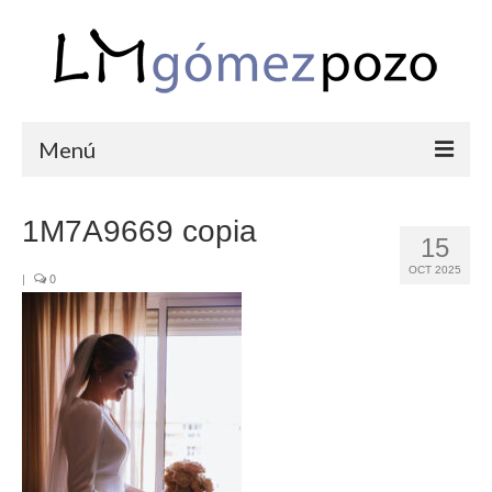
Menú
PORTFOLIO
1M7A9669 copia
15
BODAS
OCT 2025
|
0
COMUNIONES
CORPORATIVAS
SEMANA SANTA
BLOG
SOBRE LM