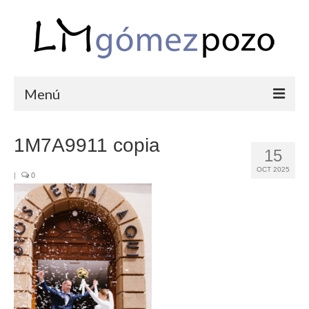
Menú
PORTFOLIO
1M7A9911 copia
15
BODAS
OCT 2025
|
0
COMUNIONES
CORPORATIVAS
SEMANA SANTA
BLOG
SOBRE LM