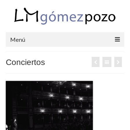
Menú
PORTFOLIO
Conciertos
BODAS
COMUNIONES
CORPORATIVAS
SEMANA SANTA
BLOG
SOBRE LM