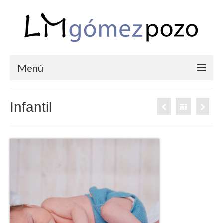
Menú
PORTFOLIO
Infantil
BODAS
COMUNIONES
CORPORATIVAS
SEMANA SANTA
BLOG
SOBRE LM