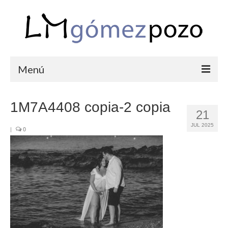
Menú
PORTFOLIO
1M7A4408 copia-2 copia
21
BODAS
JUL 2025
|
0
COMUNIONES
CORPORATIVAS
SEMANA SANTA
BLOG
SOBRE LM