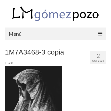
Menú
PORTFOLIO
1M7A3468-3 copia
2
BODAS
OCT 2025
|
0
COMUNIONES
CORPORATIVAS
SEMANA SANTA
BLOG
SOBRE LM