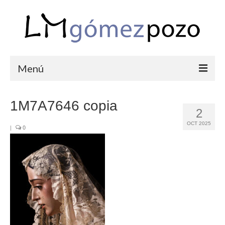
Menú
PORTFOLIO
1M7A7646 copia
2
BODAS
OCT 2025
|
0
COMUNIONES
CORPORATIVAS
SEMANA SANTA
BLOG
SOBRE LM