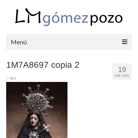
Menú
PORTFOLIO
1M7A8697 copia 2
19
BODAS
ENE 2025
|
0
COMUNIONES
CORPORATIVAS
SEMANA SANTA
BLOG
SOBRE LM