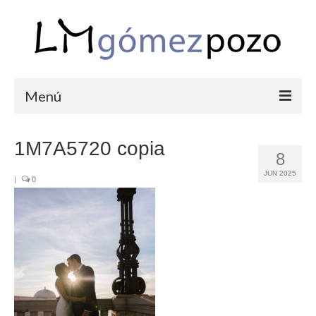
Menú
PORTFOLIO
1M7A5720 copia
8
BODAS
JUN 2025
|
0
COMUNIONES
CORPORATIVAS
SEMANA SANTA
BLOG
SOBRE LM