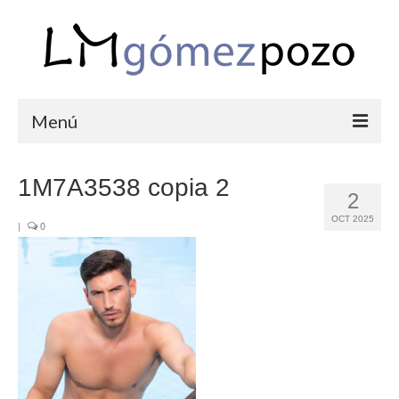
Menú
PORTFOLIO
1M7A3538 copia 2
2
BODAS
OCT 2025
|
0
COMUNIONES
CORPORATIVAS
SEMANA SANTA
BLOG
SOBRE LM