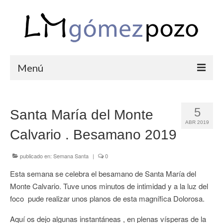
Menú
PORTFOLIO
5
Santa María del Monte
BODAS
ABR 2019
Calvario . Besamano 2019
COMUNIONES
CORPORATIVAS
publicado en:
Semana Santa
|
0
Esta semana se celebra el besamano de Santa María del
SEMANA SANTA
Monte Calvario. Tuve unos minutos de intimidad y a la luz del
BLOG
foco pude realizar unos planos de esta magnífica Dolorosa.
SOBRE LM
Aquí os dejo algunas instantáneas , en plenas vísperas de la