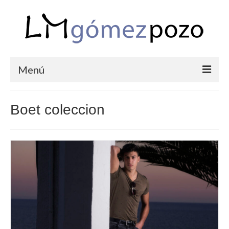
Menú
PORTFOLIO
Boet coleccion
BODAS
COMUNIONES
CORPORATIVAS
SEMANA SANTA
BLOG
SOBRE LM