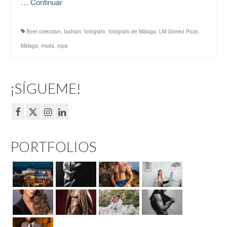
…
Continuar
Boet coleccion
,
fashion
,
fotógrafo
,
fotógrafo de Málaga
,
LM Gómez Pozo
,
Málaga
,
moda
,
ropa
¡SÍGUEME!
PORTFOLIOS