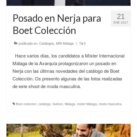
CONTACTO
Posado en Nerja para
21
ENE 2017
Boet Colección
publicado en:
Catálogos
,
MRI Málaga
|
0
Hace varios días, los candidatos a Míster Internacional
Málaga de la Axarquía protagonizaron un posado en
Nerja con las últimas novedades del catálogo de Boet
Colección. Os presento algunas de las fotos realizadas
de este shoot de moda masculina.
Boet coleccion
,
catálogo
,
fashion
,
Málaga
,
míster Málaga
,
moda masculina