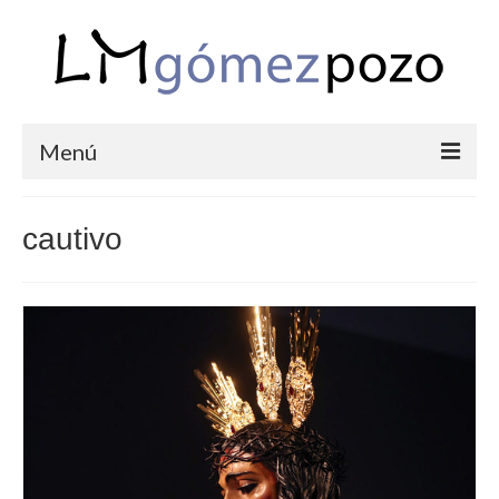
Menú
PORTFOLIO
cautivo
BODAS
COMUNIONES
CORPORATIVAS
SEMANA SANTA
BLOG
SOBRE LM