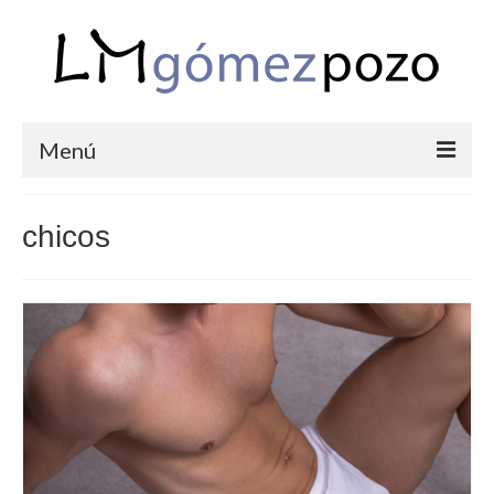
Menú
PORTFOLIO
chicos
BODAS
COMUNIONES
CORPORATIVAS
SEMANA SANTA
BLOG
SOBRE LM