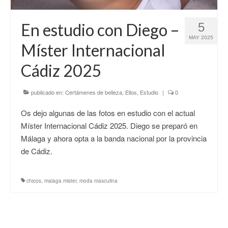
CONTACTO
En estudio con Diego –
5
MAY 2025
Míster Internacional
Cádiz 2025
publicado en:
Certámenes de belleza
,
Ellos
,
Estudio
|
0
Os dejo algunas de las fotos en estudio con el actual
Míster Internacional Cádiz 2025. Diego se preparó en
Málaga y ahora opta a la banda nacional por la provincia
de Cádiz.
chicos
,
malaga mister
,
moda masculina