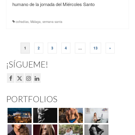
humano de la jornada del Miércoles Santo
cofradías
,
Málaga
,
semana santa
Paginación
1
2
3
4
…
13
»
de
¡SÍGUEME!
entradas
PORTFOLIOS