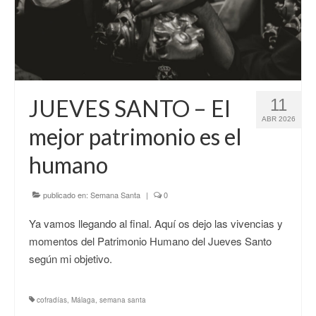
JUEVES SANTO – El
11
ABR 2026
mejor patrimonio es el
humano
publicado en:
Semana Santa
|
0
Ya vamos llegando al final. Aquí os dejo las vivencias y
momentos del Patrimonio Humano del Jueves Santo
según mi objetivo.
cofradías
,
Málaga
,
semana santa