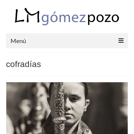
Menú
PORTFOLIO
cofradías
BODAS
COMUNIONES
CORPORATIVAS
SEMANA SANTA
BLOG
SOBRE LM