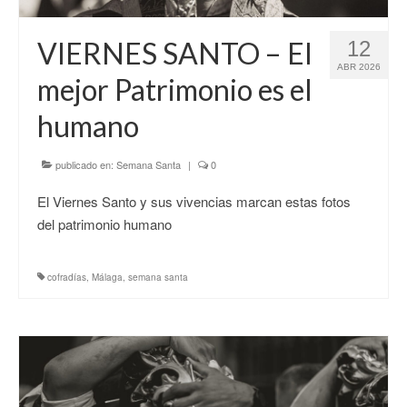
CONTACTO
VIERNES SANTO – El
12
ABR 2026
mejor Patrimonio es el
humano
publicado en:
Semana Santa
|
0
El Viernes Santo y sus vivencias marcan estas fotos
del patrimonio humano
cofradías
,
Málaga
,
semana santa