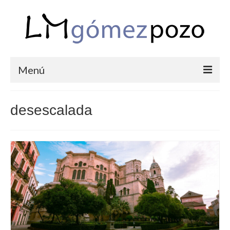
Menú
PORTFOLIO
desescalada
BODAS
COMUNIONES
CORPORATIVAS
SEMANA SANTA
BLOG
SOBRE LM