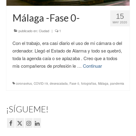
CONTACTO
Málaga -Fase 0-
15
MAY 2020
publicado en:
Ciudad
|
1
Con el trabajo, era casi diario el uso de mi cámara o del
ordenador. Llegó el Estado de Alarma y todo se quebró,
toda la agenda caía o se aplazaba . Creo que a todos
mis compañeros de profesión le …
Continuar
coronavirus
,
COVID-19
,
desescalada
,
Fase 0
,
fotografías
,
Málaga
,
pandemia
¡SÍGUEME!