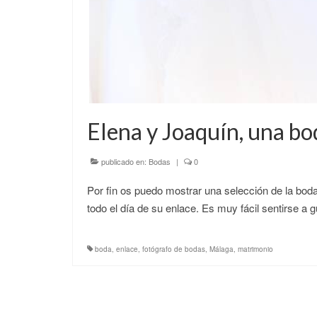
Elena y Joaquín, una b
publicado en:
Bodas
|
0
Por fin os puedo mostrar una selección de la bod
todo el día de su enlace. Es muy fácil sentirse a 
boda
,
enlace
,
fotógrafo de bodas
,
Málaga
,
matrimonio
Paginación