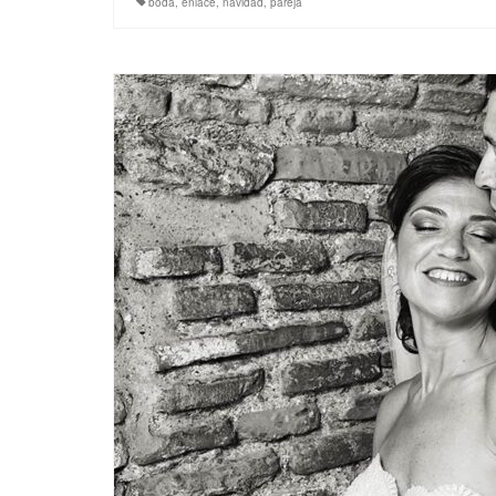
boda
,
enlace
,
navidad
,
pareja