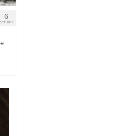
6
OCT 2016
el