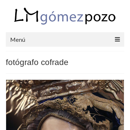
Menú
PORTFOLIO
fotógrafo cofrade
BODAS
COMUNIONES
CORPORATIVAS
SEMANA SANTA
BLOG
SOBRE LM