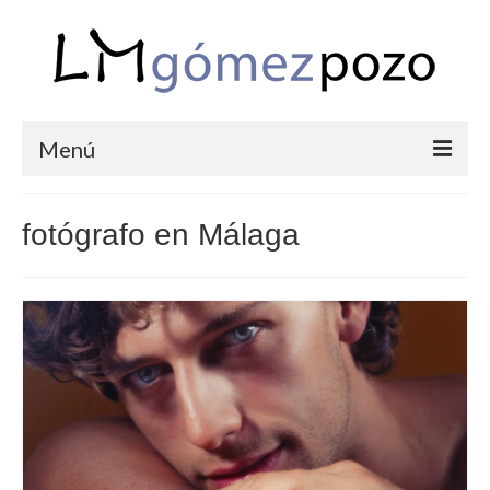
Menú
PORTFOLIO
fotógrafo en Málaga
BODAS
COMUNIONES
CORPORATIVAS
SEMANA SANTA
BLOG
SOBRE LM