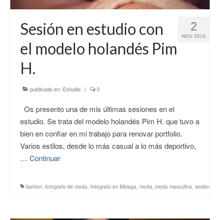
CONTACTO
Sesión en estudio con
2
NOV 2016
el modelo holandés Pim
H.
publicado en:
Estudio
|
0
Os presento una de mis últimas sesiones en el
estudio. Se trata del modelo holandés Pim H. que tuvo a
bien en confiar en mi trabajo para renovar portfolio.
Varios estilos, desde lo más casual a lo más deportivo,
…
Continuar
fashion
,
fotógrafo de moda
,
fotógrafo en Málaga
,
moda
,
moda masculina
,
sesión