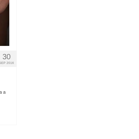
30
SEP 2016
a a