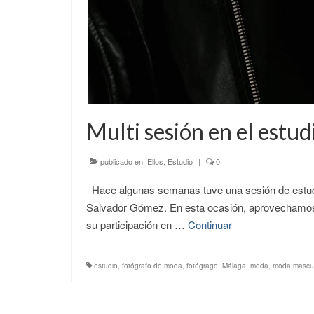
Multi sesión en el estud
publicado en:
Ellos
,
Estudio
|
0
Hace algunas semanas tuve una sesión de estudio 
Salvador Gómez. En esta ocasión, aprovechamos pa
su participación en …
Continuar
estudio
,
fotógrafo de moda
,
fotógrago
,
Málaga
,
moda
,
moda mascul