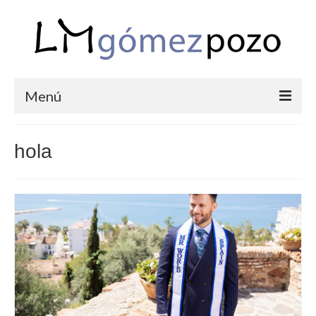
Menú
PORTFOLIO
hola
BODAS
COMUNIONES
CORPORATIVAS
SEMANA SANTA
BLOG
SOBRE LM