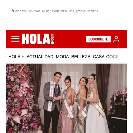
diez minutos
,
hola
,
Míster
,
moda masculina
,
prensa
,
semana