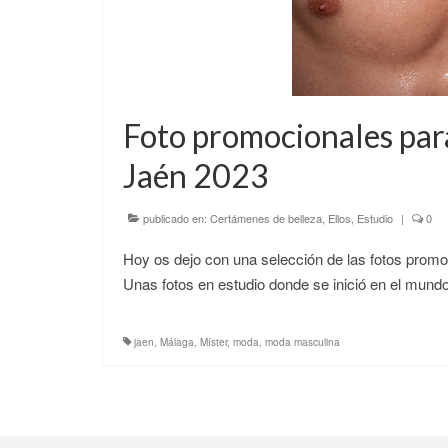
Foto promocionales para
Jaén 2023
publicado en:
Certámenes de belleza
,
Ellos
,
Estudio
|
0
Hoy os dejo con una selección de las fotos promo
Unas fotos en estudio donde se inició en el mund
jaen
,
Málaga
,
Míster
,
moda
,
moda masculina