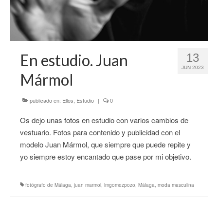
En estudio. Juan
13
JUN 2023
Mármol
publicado en:
Ellos
,
Estudio
|
0
Os dejo unas fotos en estudio con varios cambios de
vestuario. Fotos para contenido y publicidad con el
modelo Juan Mármol, que siempre que puede repite y
yo siempre estoy encantado que pase por mi objetivo.
fotógrafo de Málaga
,
juan marmol
,
lmgomezpozo
,
Málaga
,
moda masculina