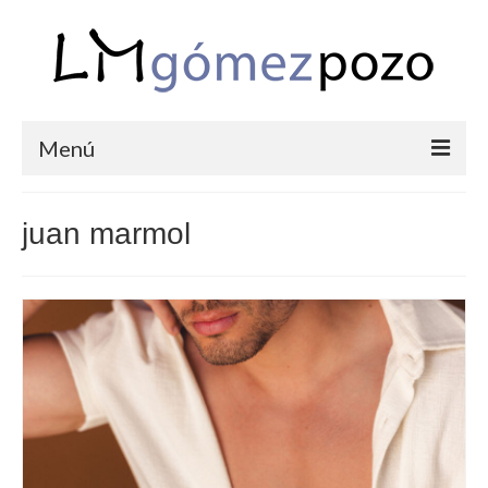
Menú
PORTFOLIO
juan marmol
BODAS
COMUNIONES
CORPORATIVAS
SEMANA SANTA
BLOG
SOBRE LM