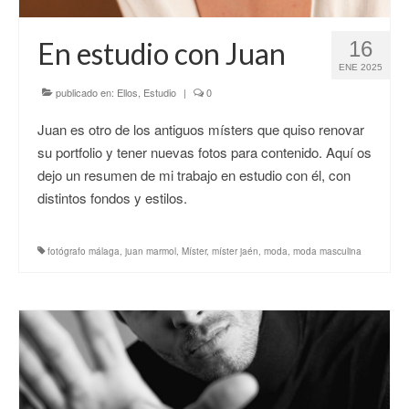
CONTACTO
En estudio con Juan
16
ENE 2025
publicado en:
Ellos
,
Estudio
|
0
Juan es otro de los antiguos místers que quiso renovar
su portfolio y tener nuevas fotos para contenido. Aquí os
dejo un resumen de mi trabajo en estudio con él, con
distintos fondos y estilos.
fotógrafo málaga
,
juan marmol
,
Míster
,
míster jaén
,
moda
,
moda masculina