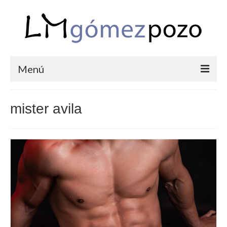
Menú
PORTFOLIO
mister avila
BODAS
COMUNIONES
CORPORATIVAS
SEMANA SANTA
BLOG
SOBRE LM