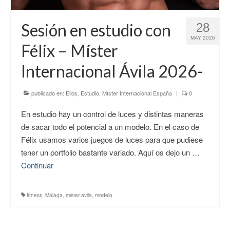
CONTACTO
Sesión en estudio con
28
MAY 2026
Félix – Míster
Internacional Ávila 2026-
publicado en:
Ellos
,
Estudio
,
Míster Internacional España
|
0
En estudio hay un control de luces y distintas maneras
de sacar todo el potencial a un modelo. En el caso de
Félix usamos varios juegos de luces para que pudiese
tener un portfolio bastante variado. Aquí os dejo un …
Continuar
fitness
,
Málaga
,
mister avila
,
modelo