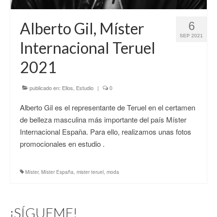
CONTACTO
Alberto Gil, Míster
6
SEP 2021
Internacional Teruel
2021
publicado en:
Ellos
,
Estudio
|
0
Alberto Gil es el representante de Teruel en el certamen
de belleza masculina más importante del país Míster
Internacional España. Para ello, realizamos unas fotos
promocionales en estudio .
Míster
,
Míster España
,
mister teruel
,
moda
¡SÍGUEME!