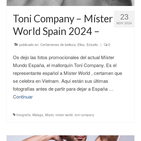
CONTACTO
Toni Company – Míster
23
NOV 2024
World Spain 2024 –
publicado en:
Certámenes de belleza
,
Ellos
,
Estudio
|
0
Os dejo las fotos promocionales del actual Míster
Mundo España, el mallorquín Toni Company. Es el
representante español a Míster World , certamen que
se celebra en Vietnam. Aquí están sus últimas
fotografías antes de partir para dejar a España …
Continuar
fotografía
,
Málaga
,
Míster
,
míster world
,
toni company