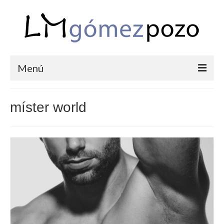
Menú
PORTFOLIO
míster world
BODAS
COMUNIONES
CORPORATIVAS
SEMANA SANTA
BLOG
SOBRE LM