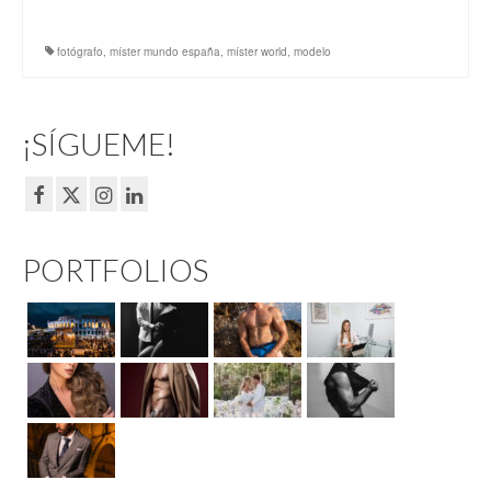
fotógrafo
,
míster mundo españa
,
míster world
,
modelo
¡SÍGUEME!
PORTFOLIOS